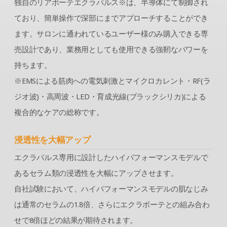
独⾃のリアボーテエクラパルス※は、半導体にて制御され
ており、簡単操作で深部にまでアプローチすることができ
ます。サロンに通われているユーザー様のみ購⼊できる専
売設計であり、業務⽤としても使⽤できる強靭なパワーを
持ちます。
※EMSによる筋肉への電気刺激とマイクロカレント・RF(ラ
ジオ波)・高周波・LED・育成光線(ブラックシリカ)による
複合的なケアの総称です。
浸透性を大幅アップ
エクラパルス専⽤に設計したハイパフォーマンスモデルで
あるセラム類の浸透性を⼤幅にアップさせます。
⾃社試験において、ハイパフォーマンスモデルの肌なじみ
は通常のセラムの1.8倍、さらにエクラボーテとの組み合わ
せで8倍ほどの結果が期待されます。